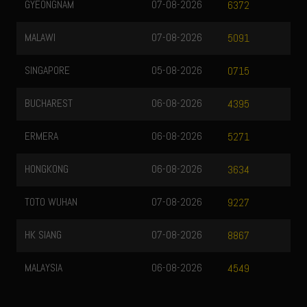
GYEONGNAM
07-08-2026
6372
MALAWI
07-08-2026
5091
SINGAPORE
05-08-2026
0715
BUCHAREST
06-08-2026
4395
ERMERA
06-08-2026
5271
HONGKONG
06-08-2026
3634
TOTO WUHAN
07-08-2026
9227
HK SIANG
07-08-2026
8867
MALAYSIA
06-08-2026
4549