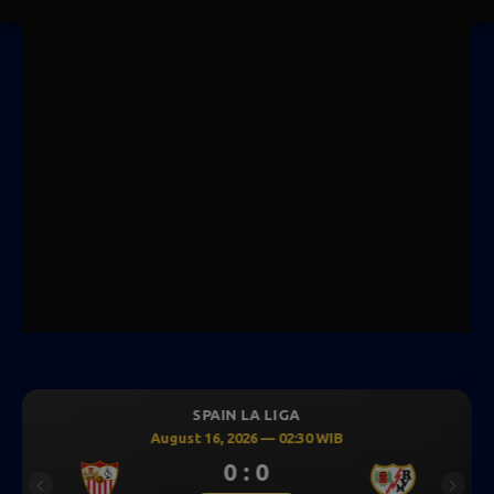
SPAIN LA LIGA
S
ugust 16, 2026 — 02:30 WIB
August 
0 : 0
Previous
Next