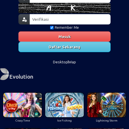
Remember Me
Masuk
Daftar Sekarang
Desktop
Wap
Evolution
Crazy Time
Ice Fishing
Lightning Storm