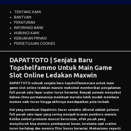
TENTANG KAMI
BANTUAN
PERATURAN
INFORMASI BANK
HUBUNGI KAMI
KEBIJAKAN PRIVASI
PERSETUJUAN COOKIES
DAPATTOTO | Senjata Baru
Topshelfammo Untuk Main Game
Slot Online Ledakan Maxwin
DAPATTOTO
sebuah senjata baru topshelfammocara untuk main
game slot online ledakan maxwin maksimal memberikan pengalaman
full pecah satu layar scater turun berantai. Banyak pemain menyebut
bahwa ritme permainannya membuat mereka lebih mudah membaca
momen naik-turun hingga akhirnya mendapatkan pola terbaik.
Hal yang membuat
Dapattoto Gacor
semakin dikenal adalah potensi
full pecah satu layar yang sering menjadi incaran pemburu maxwin.
Ketika simbol premium muncul berurutan, efek pecah yang
menyeluruh bisa memicu pembayaran besar, terutama saat scatter
turun bertahap dan memicu fitur bonus berantai. Mekanisme seperti