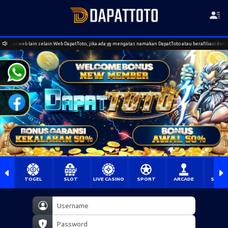
 web lain selain Web DapatToto, jika ada yg mengatas namakan DapatToto atau berafiliasi dengan W
TOGEL
SLOT
LIVE CASINO
SPORT
ARCADE
SABU