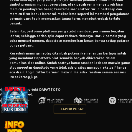
simbol premium muncul berurutan, efek pecah yang menyeluruh bisa
memicu pembayaran besar, terutama saat scatter turun bertahap dan
memicu fitur bonus berantai. Mekanisme seperti ini memberi pengalaman
bermain yang lebih memuaskan tanpa harus menebak-nebak terlalu
banyak.
Selain itu, performa platform yang stabil membuat permainan berjalan
lancar, sehingga setiap spin dapat terbaca ritmenya. Untuk pemain yang
suka mencari momen, dapattoto memberikan kesan bahwa setiap putaran
punya peluang.
Kesederhanaan gameplay ditambah potensi kemenangan berlapis inilah
yang membuat
Dapattoto Slot
semakin banyak dibicarakan dalam
komunitas slot online. Sudah saatnya kamu rasakan ledakan maxwin game
slot unggulan dapattoto yang tidak ada di situs manapun ekslusif hanya
ada di sini login daftar bermain maxwin meledak rasakan semua sensasi
itu sekarang juga
© 2015 - 2026 Copyright DAPATTOTO.
All Rights Reserved.
LAPOR PUSAT