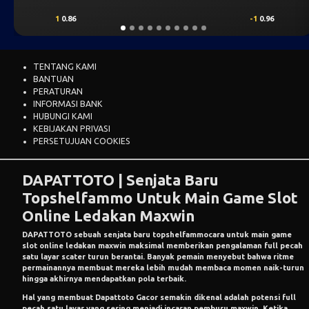
-1
0.96
-0.5
0.95
TENTANG KAMI
BANTUAN
PERATURAN
INFORMASI BANK
HUBUNGI KAMI
KEBIJAKAN PRIVASI
PERSETUJUAN COOKIES
DAPATTOTO | Senjata Baru
Topshelfammo Untuk Main Game Slot
Online Ledakan Maxwin
DAPATTOTO
sebuah senjata baru topshelfammocara untuk main game
slot online ledakan maxwin maksimal memberikan pengalaman full pecah
satu layar scater turun berantai. Banyak pemain menyebut bahwa ritme
permainannya membuat mereka lebih mudah membaca momen naik-turun
hingga akhirnya mendapatkan pola terbaik.
Hal yang membuat
Dapattoto Gacor
semakin dikenal adalah potensi full
pecah satu layar yang sering menjadi incaran pemburu maxwin. Ketika