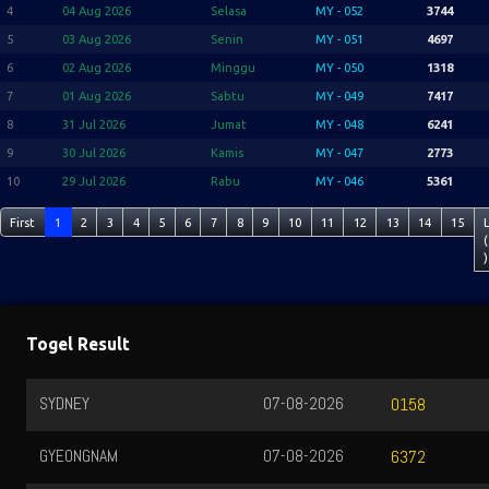
4
04 Aug 2026
Selasa
MY - 052
3744
5
03 Aug 2026
Senin
MY - 051
4697
6
02 Aug 2026
Minggu
MY - 050
1318
7
01 Aug 2026
Sabtu
MY - 049
7417
8
31 Jul 2026
Jumat
MY - 048
6241
9
30 Jul 2026
Kamis
MY - 047
2773
10
29 Jul 2026
Rabu
MY - 046
5361
First
1
2
3
4
5
6
7
8
9
10
11
12
13
14
15
(
)
Togel Result
SYDNEY
07-08-2026
0158
GYEONGNAM
07-08-2026
6372