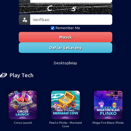
Remember Me
Masuk
Daftar Sekarang
Desktop
Wap
Play Tech
Circus Launch
Pearl o Plinko - Mermaid
Mega Fire Blaze: Plinko
Cove