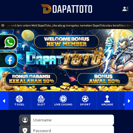
i web lain selain Web DapatToto, jika ada yg mengatas namakan DapatToto atau berafiliasi dengan W
TOGEL
SLOT
LIVE CASINO
SPORT
ARCADE
SABU