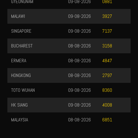
GYEONGNAM
09-08-2026
0881
MALAWI
09-08-2026
3927
SINGAPORE
09-08-2026
7137
BUCHAREST
08-08-2026
3158
ERMERA
08-08-2026
4847
HONGKONG
08-08-2026
2797
TOTO WUHAN
09-08-2026
8360
HK SIANG
09-08-2026
4008
MALAYSIA
08-08-2026
6851