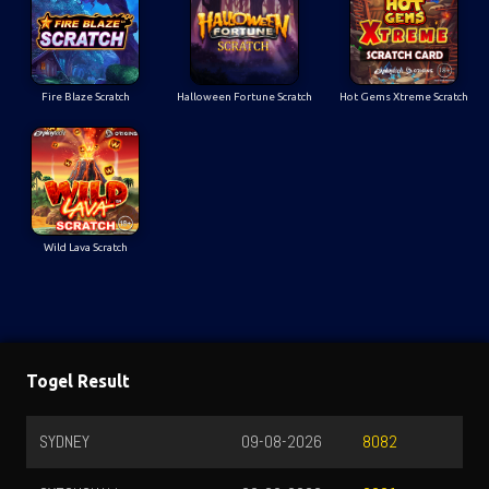
Fire Blaze Scratch
Halloween Fortune Scratch
Hot Gems Xtreme Scratch
Wild Lava Scratch
Togel Result
SYDNEY
09-08-2026
8082