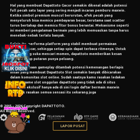
Hal yang membuat
Dapattoto Gacor
semakin dikenal adalah potensi
full pecah satu layar yang sering menjadi incaran pemburu maxwin.
Ketika simbol premium muncul berurutan, efek pecah yang
menyeluruh bisa memicu pembayaran besar, terutama saat scatter
turun bertahap dan memicu fitur bonus berantai. Mekanisme seperti
ini memberi pengalaman bermain yang lebih memuaskan tanpa harus
menebak-nebak terlalu banyak.
Selain itu, performa platform yang stabil membuat permainan
berjalan lancar, sehingga setiap spin dapat terbaca ritmenya. Untuk
pemain yang suka mencari momen, dapattoto memberikan kesan
bahwa setiap putaran punya peluang.
Kesederhanaan gameplay ditambah potensi kemenangan berlapis
inilah yang membuat
Dapattoto Slot
semakin banyak dibicarakan
dalam komunitas slot online. Sudah saatnya kamu rasakan ledakan
maxwin game slot unggulan dapattoto yang tidak ada di situs
manapun ekslusif hanya ada di sini login daftar bermain maxwin
meledak rasakan semua sensasi itu sekarang juga
© 2015 - 2026 Copyright DAPATTOTO.
All Rights Reserved.
LAPOR PUSAT